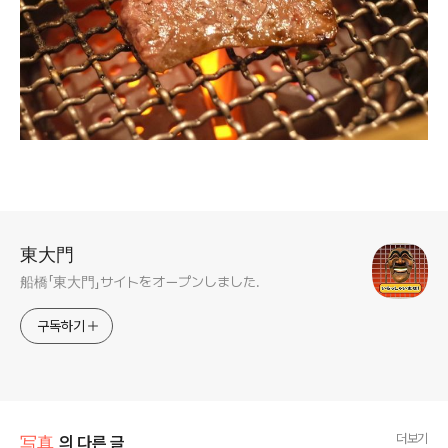
로그 정보
東大門
船橋「東大門」サイトをオープンしました.
구독하기
더보기
写真
의 다른 글