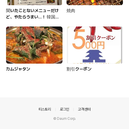
聞いたことないメニューだけ
焼肉
ど、やたらうまい…！ 韓国の
「ブラッチョンゴル鍋」を出すお
店で詳しく聞いてみた
カムジャタン
割引クーポン
의안내
티스토리
로그인
고객센터
© Daum Corp.